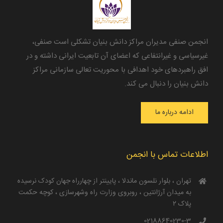
انجمن صنفی مدیران مراکز دانش بنیان تشکلی است صنفی،
غیرسیاسی و غیرانتفاعی که اعضای آن تابعیت ایرانی داشته و در
افق راهبردهای خود اهدافی با محوریت تعالی سازمانی مراکز
دانش بنیان را دنبال می کند.
ادامه درباره ما
اطلاعات تماس با انجمن
تهران ، بلوار نلسون ماندلا ، پایینتر از چهارراه جهان کودک نرسیده
به میدان آرژانتین ، روبروی وزارت راه و‌شهرسازی ، کوچه حکمت
پلاک ۲
02188640230-3