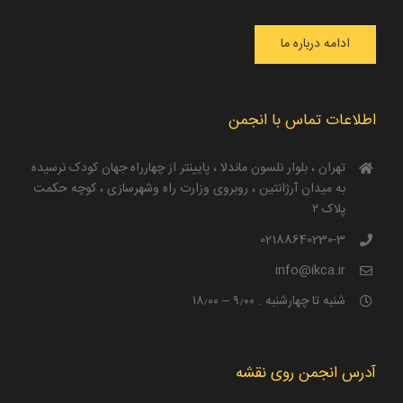
ادامه درباره ما
اطلاعات تماس با انجمن
تهران ، بلوار نلسون ماندلا ، پایینتر از چهارراه جهان کودک نرسیده
به میدان آرژانتین ، روبروی وزارت راه و‌شهرسازی ، کوچه حکمت
پلاک ۲
02188640230-3
info@ikca.ir
شنبه تا چهارشنبه . ۹٫۰۰ – ۱۸٫۰۰
آدرس انجمن روی نقشه